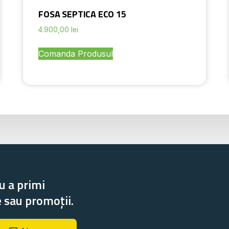
FOSA SEPTICA ECO 15
4.900,00
lei
Comanda Produsul
u a primi
e sau promoții.