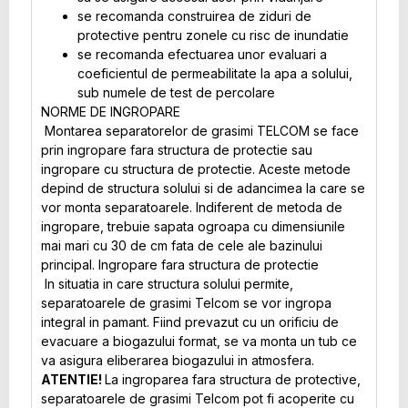
se recomanda construirea de ziduri de
protective pentru zonele cu risc de inundatie
se recomanda efectuarea unor evaluari a
coeficientul de permeabilitate la apa a solului,
sub numele de test de percolare
NORME DE INGROPARE
Montarea separatorelor de grasimi TELCOM se face
prin ingropare fara structura de protectie sau
ingropare cu structura de protectie. Aceste metode
depind de structura solului si de adancimea la care se
vor monta separatoarele. Indiferent de metoda de
ingropare, trebuie sapata ogroapa cu dimensiunile
mai mari cu 30 de cm fata de cele ale bazinului
principal. Ingropare fara structura de protectie
In situatia in care structura solului permite,
separatoarele de grasimi Telcom se vor ingropa
integral in pamant. Fiind prevazut cu un orificiu de
evacuare a biogazului format, se va monta un tub ce
va asigura eliberarea biogazului in atmosfera.
ATENTIE!
La ingroparea fara structura de protective,
separatoarele de grasimi Telcom pot fi acoperite cu