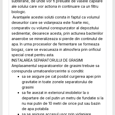
subterane, de unde vor fi preluate de vasele capilare
ale solului care vor actiona in continuare ca un filtru
biologic.
Avantajele acestei solutii consta in faptul ca volumul
deseurilor care se vidanjeaza este foarte mic,
comparativ cu volumul corespunzator al depozitului
sedimentar, deoarece acesta, prin actiunea bacteriilor
anaerobe se mineralizeaza si pierde din continutul de
apa. In urma proceselor de fermentare se formeaza
biogaz, care se evacueaza in atmosfera prin orificiul
special creat pentru asta.
INSTALAREA SEPARATORULUI DE GRASIMI
Amplasamentul separatoarelor de grasimi trebuie sa
corespunda urmatoarelorcerinte si conditii:
sa se asigure pe cat posibil curgerea apei prin
gravitatie in toate zonele separatorului de
grasimi
sa fie asezat in exteriorul imobilelor la o
departare de cel putin un metru de fundatie si la
nu mai putin de 10 metri de orice put sau bazin
de apa potabila
sa se asigure accesul usor prin vidanjare