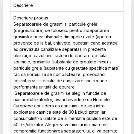
Descriere
Descriere produs
Separatoarele de grasimi si particule grele
(degresatoare) se folosesc pentru indepartarea
grasimilor neemulsionate din apele uzate (ape gri
provenite de la bai, chiuvete, bucatarii cand acestea
au prevazuta canalizare separata). In prezenta
uleiului, in cazul unui sistem de epurare deficitar,
spumele, grasimile (substante de greutate mica) si
particule grele (substante cu greutate specifica mare)
fac ca noroiul sa se compacteaze, provocand
colmatarea sistemului de canalizare sau reduce
performanta unitatii de epurare.
Separatoarele de grasimi se aleg in functie de
numarul utilizatorilor, avand invedere ca Normele
Europene considera ca consumul de apa intro
exploatare casnica este de 30 l/zi/utilizator, iar
consumulintr-o unitate de alimentatie publica este de
50 l/zi/utilizator. Alegerea volumului mai mare nu
compromite functionarea separatorului, ci va permite