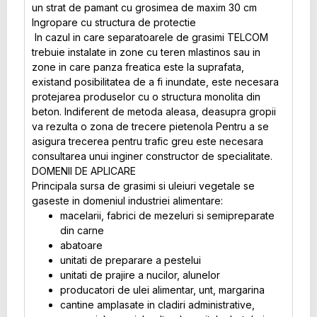
un strat de pamant cu grosimea de maxim 30 cm
Ingropare cu structura de protectie
In cazul in care separatoarele de grasimi TELCOM
trebuie instalate in zone cu teren mlastinos sau in
zone in care panza freatica este la suprafata,
existand posibilitatea de a fi inundate, este necesara
protejarea produselor cu o structura monolita din
beton. Indiferent de metoda aleasa, deasupra gropii
va rezulta o zona de trecere pietenola Pentru a se
asigura trecerea pentru trafic greu este necesara
consultarea unui inginer constructor de specialitate.
DOMENII DE APLICARE
Principala sursa de grasimi si uleiuri vegetale se
gaseste in domeniul industriei alimentare:
macelarii, fabrici de mezeluri si semipreparate
din carne
abatoare
unitati de preparare a pestelui
unitati de prajire a nucilor, alunelor
producatori de ulei alimentar, unt, margarina
cantine amplasate in cladiri administrative,