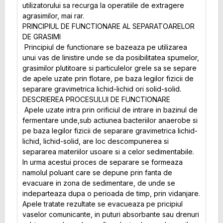
utilizatorului sa recurga la operatiile de extragere
agrasimilor, mai rar.
PRINCIPIUL DE FUNCTIONARE AL SEPARATOARELOR
DE GRASIMI
Principiul de functionare se bazeaza pe utilizarea
unui vas de linistire unde se da posibilitatea spumelor,
grasimilor plutitoare si particulelor grele sa se separe
de apele uzate prin flotare, pe baza legilor fizicii de
separare gravimetrica lichid-lichid ori solid-solid.
DESCRIEREA PROCESULUI DE FUNCTIONARE
Apele uzate intra prin orificiul de intrare in bazinul de
fermentare unde,sub actiunea bacteriilor anaerobe si
pe baza legilor fizicii de separare gravimetrica lichid-
lichid, lichid-solid, are loc descompunerea si
separarea materiilor usoare si a celor sedimentabile.
In urma acestui proces de separare se formeaza
namolul poluant care se depune prin fanta de
evacuare in zona de sedimentare, de unde se
indeparteaza dupa o perioada de timp, prin vidanjare.
Apele tratate rezultate se evacueaza pe pricipiul
vaselor comunicante, in puturi absorbante sau drenuri