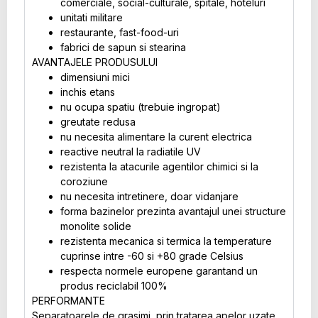
comerciale, social-culturale, spitale, hoteluri
unitati militare
restaurante, fast-food-uri
fabrici de sapun si stearina
AVANTAJELE PRODUSULUI
dimensiuni mici
inchis etans
nu ocupa spatiu (trebuie ingropat)
greutate redusa
nu necesita alimentare la curent electrica
reactive neutral la radiatile UV
rezistenta la atacurile agentilor chimici si la
coroziune
nu necesita intretinere, doar vidanjare
forma bazinelor prezinta avantajul unei structure
monolite solide
rezistenta mecanica si termica la temperature
cuprinse intre -60 si +80 grade Celsius
respecta normele europene garantand un
produs reciclabil 100%
PERFORMANTE
Separatoarele de grasimi, prin tratarea apelor uzate,