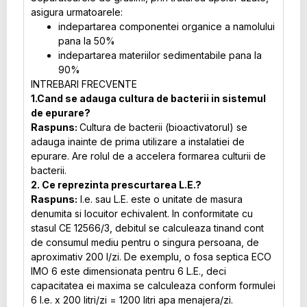
asigura urmatoarele:
indepartarea componentei organice a namolului
pana la 50%
indepartarea materiilor sedimentabile pana la
90%
INTREBARI FRECVENTE
1.Cand se adauga cultura de bacterii in sistemul
de epurare?
Raspuns:
Cultura de bacterii (bioactivatorul) se
adauga inainte de prima utilizare a instalatiei de
epurare. Are rolul de a accelera formarea culturii de
bacterii.
2. Ce reprezinta prescurtarea L.E.?
Raspuns:
l.e. sau L.E. este o unitate de masura
denumita si locuitor echivalent. In conformitate cu
stasul CE 12566/3, debitul se calculeaza tinand cont
de consumul mediu pentru o singura persoana, de
aproximativ 200 l/zi. De exemplu, o fosa septica ECO
IMO 6 este dimensionata pentru 6 L.E., deci
capacitatea ei maxima se calculeaza conform formulei
6 l.e. x 200 litri/zi = 1200 litri apa menajera/zi.