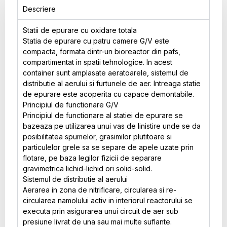
Descriere
Statii de epurare cu oxidare totala
Statia de epurare cu patru camere G/V este
compacta, formata dintr-un bioreactor din pafs,
compartimentat in spatii tehnologice. In acest
container sunt amplasate aeratoarele, sistemul de
distributie al aerului si furtunele de aer. Intreaga statie
de epurare este acoperita cu capace demontabile.
Principiul de functionare G/V
Principiul de functionare al statiei de epurare se
bazeaza pe utilizarea unui vas de linistire unde se da
posibilitatea spumelor, grasimilor plutitoare si
particulelor grele sa se separe de apele uzate prin
flotare, pe baza legilor fizicii de separare
gravimetrica lichid-lichid ori solid-solid.
Sistemul de distributie al aerului
Aerarea in zona de nitrificare, circularea si re-
circularea namolului activ in interiorul reactorului se
executa prin asigurarea unui circuit de aer sub
presiune livrat de una sau mai multe suflante.