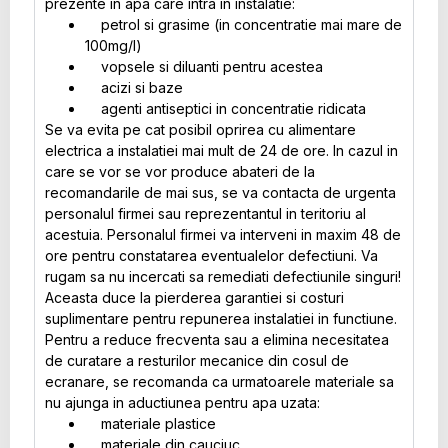
prezente in apa care intra in instalatie:
petrol si grasime (in concentratie mai mare de
100mg/l)
vopsele si diluanti pentru acestea
acizi si baze
agenti antiseptici in concentratie ridicata
Se va evita pe cat posibil oprirea cu alimentare
electrica a instalatiei mai mult de 24 de ore. In cazul in
care se vor se vor produce abateri de la
recomandarile de mai sus, se va contacta de urgenta
personalul firmei sau reprezentantul in teritoriu al
acestuia. Personalul firmei va interveni in maxim 48 de
ore pentru constatarea eventualelor defectiuni. Va
rugam sa nu incercati sa remediati defectiunile singuri!
Aceasta duce la pierderea garantiei si costuri
suplimentare pentru repunerea instalatiei in functiune.
Pentru a reduce frecventa sau a elimina necesitatea
de curatare a resturilor mecanice din cosul de
ecranare, se recomanda ca urmatoarele materiale sa
nu ajunga in aductiunea pentru apa uzata:
materiale plastice
materiale din cauciuc