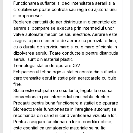
Functionarea suflantei si deci intensitatea aerarii si a
circulatiei se poate controla sau regla cu ajutorul unui
microprocesor.
Reglarea cantitatii de aer distribuita in elementele de
aerare si pompare se executa prin intermediul unor
valve automate,mecanice sau electrice. Aerarea este
asigurata prin elemente de aerare cu porozitate fina,
cu o durata de serviciu mare si cu o mare eficienta in
dizolvarea aerului.Toate conductele pentru distributia
aerului sunt din material plastic.
Tehnologia statiei de epurare G/V
Echipamentul tehnologic al statiei consta din suflanta
care transmite aerul in statie prin aeratoarele cu bule
fine.
Statia este echipata cu o suflanta, legata la o sursa
conventionala prin intermediul unui cablu electric.
Precautii pentru buna functionare a statiei de epurare
Bioreactoarele functioneaza in intregime automat; se
recomanda din cand in cand verificarea vizuala a lor.
Pentru a asigura functionarea lor in conditii optime,
este esential ca urmatoarele materiale sa nu fie