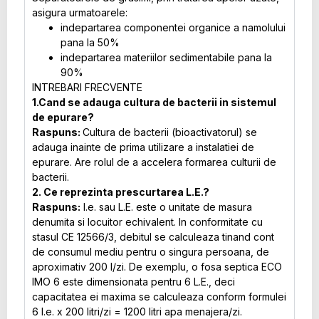
asigura urmatoarele:
indepartarea componentei organice a namolului
pana la 50%
indepartarea materiilor sedimentabile pana la
90%
INTREBARI FRECVENTE
1.Cand se adauga cultura de bacterii in sistemul
de epurare?
Raspuns:
Cultura de bacterii (bioactivatorul) se
adauga inainte de prima utilizare a instalatiei de
epurare. Are rolul de a accelera formarea culturii de
bacterii.
2. Ce reprezinta prescurtarea L.E.?
Raspuns:
l.e. sau L.E. este o unitate de masura
denumita si locuitor echivalent. In conformitate cu
stasul CE 12566/3, debitul se calculeaza tinand cont
de consumul mediu pentru o singura persoana, de
aproximativ 200 l/zi. De exemplu, o fosa septica ECO
IMO 6 este dimensionata pentru 6 L.E., deci
capacitatea ei maxima se calculeaza conform formulei
6 l.e. x 200 litri/zi = 1200 litri apa menajera/zi.