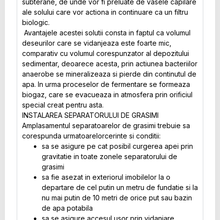
subterane, de unde vor fi preluate de vasele capilare
ale solului care vor actiona in continuare ca un filtru
biologic.
Avantajele acestei solutii consta in faptul ca volumul
deseurilor care se vidanjeaza este foarte mic,
comparativ cu volumul corespunzator al depozitului
sedimentar, deoarece acesta, prin actiunea bacteriilor
anaerobe se mineralizeaza si pierde din continutul de
apa. In urma proceselor de fermentare se formeaza
biogaz, care se evacueaza in atmosfera prin orificiul
special creat pentru asta.
INSTALAREA SEPARATORULUI DE GRASIMI
Amplasamentul separatoarelor de grasimi trebuie sa
corespunda urmatoarelorcerinte si conditii:
sa se asigure pe cat posibil curgerea apei prin
gravitatie in toate zonele separatorului de
grasimi
sa fie asezat in exteriorul imobilelor la o
departare de cel putin un metru de fundatie si la
nu mai putin de 10 metri de orice put sau bazin
de apa potabila
sa se asigure accesul usor prin vidanjare