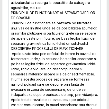
utilizatorului sa recurga la operatiile de extragere
agrasimilor, mai rar.
PRINCIPIUL DE FUNCTIONARE AL SEPARATOARELOR
DE GRASIMI
Principiul de functionare se bazeaza pe utilizarea
unui vas de linistire unde se da posibilitatea spumelor,
grasimilor plutitoare si particulelor grele sa se separe
de apele uzate prin flotare, pe baza legilor fizicii de
separare gravimetrica lichid-lichid ori solid-solid.
DESCRIEREA PROCESULUI DE FUNCTIONARE
Apele uzate intra prin orificiul de intrare in bazinul de
fermentare unde,sub actiunea bacteriilor anaerobe si
pe baza legilor fizicii de separare gravimetrica lichid-
lichid, lichid-solid, are loc descompunerea si
separarea materiilor usoare si a celor sedimentabile.
In urma acestui proces de separare se formeaza
namolul poluant care se depune prin fanta de
evacuare in zona de sedimentare, de unde se
indeparteaza dupa o perioada de timp, prin vidanjare.
Apele tratate rezultate se evacueaza pe pricipiul
vaselor comunicante, in puturi absorbante sau drenuri