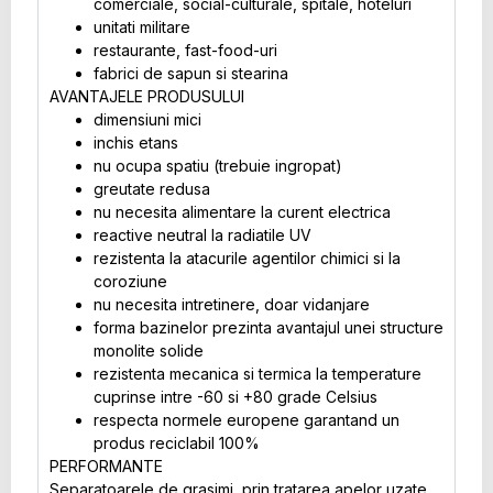
comerciale, social-culturale, spitale, hoteluri
unitati militare
restaurante, fast-food-uri
fabrici de sapun si stearina
AVANTAJELE PRODUSULUI
dimensiuni mici
inchis etans
nu ocupa spatiu (trebuie ingropat)
greutate redusa
nu necesita alimentare la curent electrica
reactive neutral la radiatile UV
rezistenta la atacurile agentilor chimici si la
coroziune
nu necesita intretinere, doar vidanjare
forma bazinelor prezinta avantajul unei structure
monolite solide
rezistenta mecanica si termica la temperature
cuprinse intre -60 si +80 grade Celsius
respecta normele europene garantand un
produs reciclabil 100%
PERFORMANTE
Separatoarele de grasimi, prin tratarea apelor uzate,