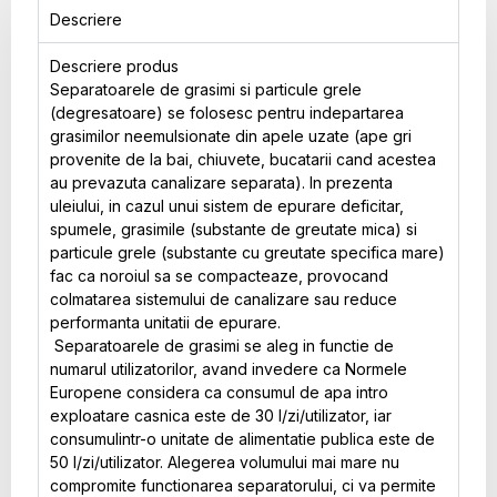
Descriere
Descriere produs
Separatoarele de grasimi si particule grele
(degresatoare) se folosesc pentru indepartarea
grasimilor neemulsionate din apele uzate (ape gri
provenite de la bai, chiuvete, bucatarii cand acestea
au prevazuta canalizare separata). In prezenta
uleiului, in cazul unui sistem de epurare deficitar,
spumele, grasimile (substante de greutate mica) si
particule grele (substante cu greutate specifica mare)
fac ca noroiul sa se compacteaze, provocand
colmatarea sistemului de canalizare sau reduce
performanta unitatii de epurare.
Separatoarele de grasimi se aleg in functie de
numarul utilizatorilor, avand invedere ca Normele
Europene considera ca consumul de apa intro
exploatare casnica este de 30 l/zi/utilizator, iar
consumulintr-o unitate de alimentatie publica este de
50 l/zi/utilizator. Alegerea volumului mai mare nu
compromite functionarea separatorului, ci va permite