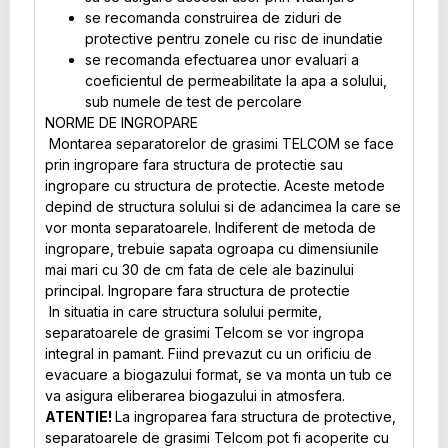
se recomanda construirea de ziduri de
protective pentru zonele cu risc de inundatie
se recomanda efectuarea unor evaluari a
coeficientul de permeabilitate la apa a solului,
sub numele de test de percolare
NORME DE INGROPARE
Montarea separatorelor de grasimi TELCOM se face
prin ingropare fara structura de protectie sau
ingropare cu structura de protectie. Aceste metode
depind de structura solului si de adancimea la care se
vor monta separatoarele. Indiferent de metoda de
ingropare, trebuie sapata ogroapa cu dimensiunile
mai mari cu 30 de cm fata de cele ale bazinului
principal. Ingropare fara structura de protectie
In situatia in care structura solului permite,
separatoarele de grasimi Telcom se vor ingropa
integral in pamant. Fiind prevazut cu un orificiu de
evacuare a biogazului format, se va monta un tub ce
va asigura eliberarea biogazului in atmosfera.
ATENTIE!
La ingroparea fara structura de protective,
separatoarele de grasimi Telcom pot fi acoperite cu