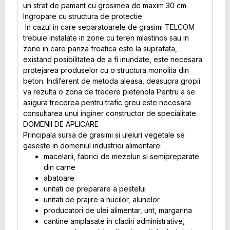
un strat de pamant cu grosimea de maxim 30 cm
Ingropare cu structura de protectie
In cazul in care separatoarele de grasimi TELCOM
trebuie instalate in zone cu teren mlastinos sau in
zone in care panza freatica este la suprafata,
existand posibilitatea de a fi inundate, este necesara
protejarea produselor cu o structura monolita din
beton. Indiferent de metoda aleasa, deasupra gropii
va rezulta o zona de trecere pietenola Pentru a se
asigura trecerea pentru trafic greu este necesara
consultarea unui inginer constructor de specialitate.
DOMENII DE APLICARE
Principala sursa de grasimi si uleiuri vegetale se
gaseste in domeniul industriei alimentare:
macelarii, fabrici de mezeluri si semipreparate
din carne
abatoare
unitati de preparare a pestelui
unitati de prajire a nucilor, alunelor
producatori de ulei alimentar, unt, margarina
cantine amplasate in cladiri administrative,